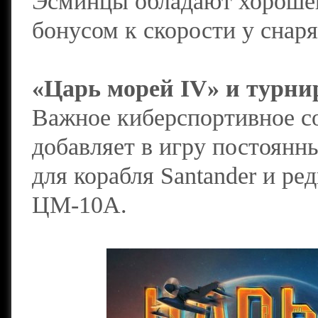
Эсминцы обладают хороше
бонусом к скорости у снар
«Царь морей IV» и турн
Важное киберспортивное с
добавляет в игру постоян
для корабля Santander и ре
ЦМ-10А.