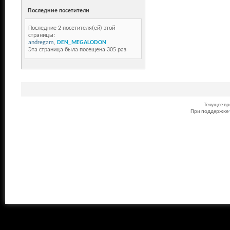
Последние посетители
Последние 2 посетителя(ей) этой
страницы:
andregam
,
DEN_MEGALODON
Эта страница была посещена
305
раз
Текущее в
При поддержке