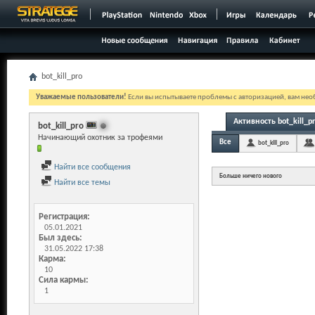
bot_kill_pro
Уважаемые пользователи!
Если вы испытываете проблемы с авторизацией, вам необ
Активность bot_kill_p
bot_kill_pro
Начинающий охотник за трофеями
Все
bot_kill_pro
Найти все сообщения
Больше ничего нового
Найти все темы
Регистрация
05.01.2021
Был здесь
31.05.2022
17:38
Карма
10
Сила кармы
1