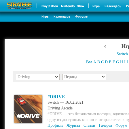
Иг
Switch
Все
A
B
C
D
E
F
G
H
I
J
Driving
Период
#DRIVE
Switch — 16.02.2021
Driving
Arcade
#DRIVE — это бесконечная поездка, вдохнов
одну из доступных машин и отправляется в пут
Профиль
Журнал
Статьи
Галерея
Форум