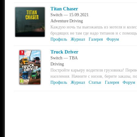
Titan Chaser
Switch — 15.09.2021
Adventure
Driving
Каждую ночь ты выезжаешь из мотеля и колес
бродящих не там где надо титанов и с помощь
Профиль
Журнал
Галерея
Форум
Truck Driver
Switch — TBA
Driving
Постройте карьеру водителя грузовика! Пере
населения. Начните с низов, берите заказы, п
Профиль
Журнал
Статьи
Галерея
Форум