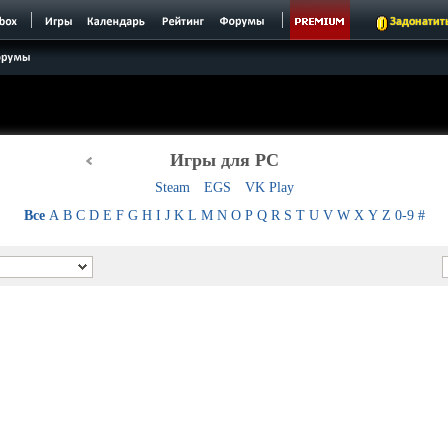
Задонатит
Игры для PC
Steam
EGS
VK Play
Все
A
B
C
D
E
F
G
H
I
J
K
L
M
N
O
P
Q
R
S
T
U
V
W
X
Y
Z
0-9
#