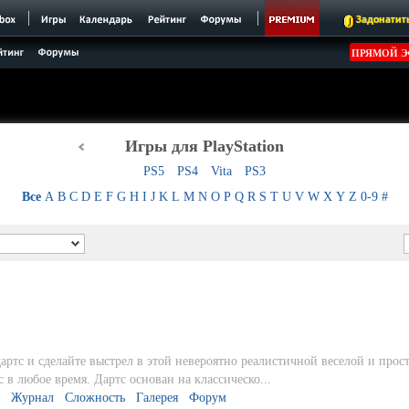
Задонатит
ПРЯМОЙ Э
Игры для PlayStation
PS5
PS4
Vita
PS3
Все
A
B
C
D
E
F
G
H
I
J
K
L
M
N
O
P
Q
R
S
T
U
V
W
X
Y
Z
0-9
#
артс и сделайте выстрел в этой невероятно реалистичной веселой и прос
с в любое время. Дартс основан на классическо...
Журнал
Сложность
Галерея
Форум