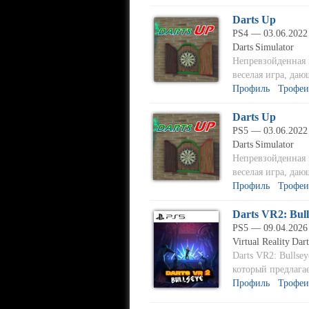
Darts Up
PS4 — 03.06.2022
Darts
Simulator
Непревзойденная и
веселая игра, да
Профиль
Трофеи
Darts Up
PS5 — 03.06.2022
Darts
Simulator
Непревзойденная и
веселая игра, да
Профиль
Трофеи
Darts VR2: Bull
PS5 — 09.04.2026
Virtual Reality
Dart
Darts VR2: Bullse
который предлага
Профиль
Трофеи