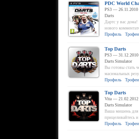
PDC World Cha
PS3 — 26.11.2010
Darts
Дартс у вас дома!
нового комментато
Профиль
Трофеи
Top Darts
PS3 — 31.12.2010
Darts
Simulator
Вы готовы стать ч
масимальных резул
Профиль
Трофеи
Top Darts
Vita — 21.02.2012
Darts
Simulator
Ваша мишень для и
прицеливайтесь и 
Профиль
Трофеи