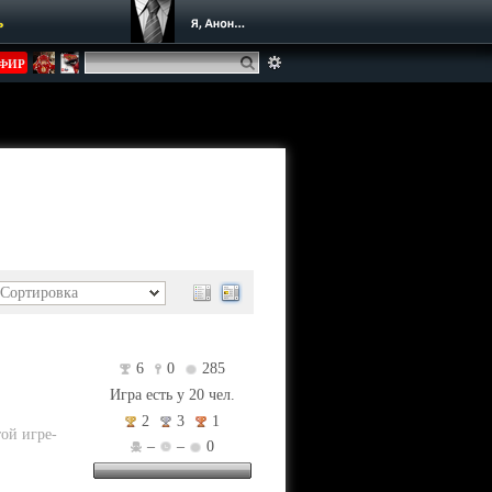
ь
ФИР
Сортировка
6
0
285
Игра есть у 20 чел.
2
3
1
той игре-
–
–
0