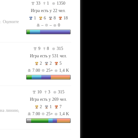
33
1
1350
Игра есть у 22 чел.
1
6
8
18
e. Оцените
–
–
0
9
8
315
Игра есть у 531 чел.
2
2
5
7.00
25+
1,4 K
10
3
315
Игра есть у 269 чел.
2
1
7
 на линию,
7.00
25+
1,4 K