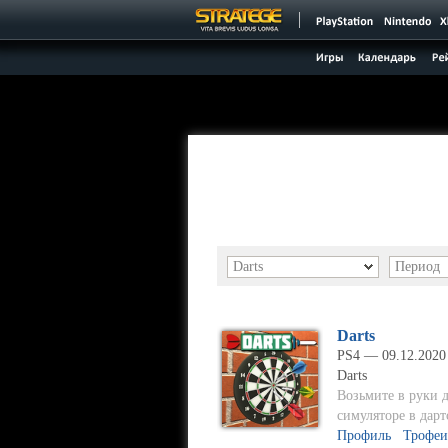
Darts
Период
Darts
PS4 — 09.12.2020
Darts
Возьмите в руки д
симуляторе в дарт
Профиль
Трофеи