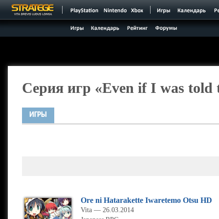
Серия игр «Even if I was told 
ИГРЫ
Ore ni Hatarakette Iwaretemo Otsu HD
Vita — 26.03.2014