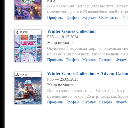
Party
В Games Advent Calendar 2024 вы путешествуе
путешествие длится 25 волшебных дней с перв
Профиль
Трофеи
Журнал
Сложность
Гал
Winter Games Collection
PS5 — 19.12.2024
Жанр не указан
Окунитесь в морозный мир, наполненный с
призванными привнести тепло и волнение в в
Профиль
Трофеи
Журнал
Галерея
Форум
Winter Games Collection + Advent Calen
PS5 — 25.09.2025
Жанр не указан
Начни свои приключения в Winter Games и пр
путешествие и открой 25 игр, таких как Snowdri
Профиль
Трофеи
Журнал
Галерея
Форум