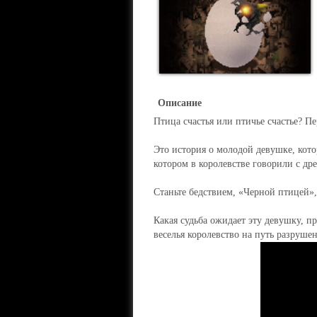
Описание
Птица счастья или птичье счастье? П
Это история о молодой девушке, кот
котором в королевстве говорили с др
Станьте бедствием, «Черной птицей», 
Какая судьба ожидает эту девушку, 
веселья королевство на путь разруше