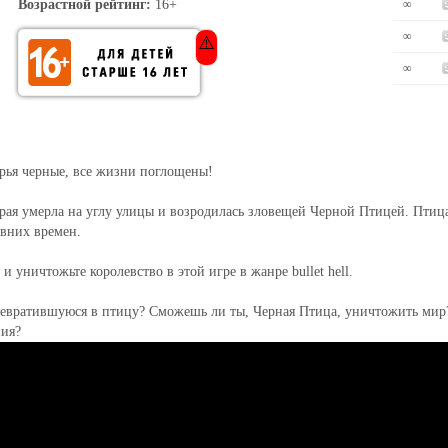
Возрастной рейтинг:
16+
∞
∞
⚠️
∞
ерья черные, все жизни поглощены!
орая умерла на углу улицы и возродилась зловещей Черной Птицей. Птиц
евних времен.
и уничтожьте королевство в этой игре в жанре bullet hell.
превратившуюся в птицу? Сможешь ли ты, Черная Птица, уничтожить мир
ния?