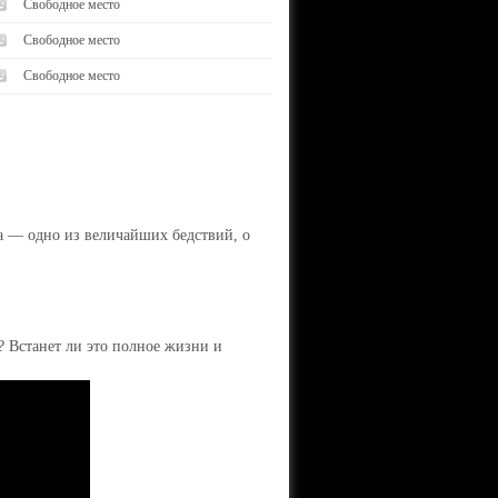
Свободное место
Свободное место
Свободное место
а — одно из величайших бедствий, о
? Встанет ли это полное жизни и