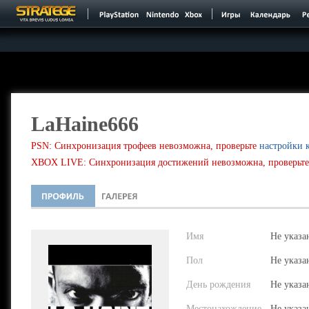
LaHaine666
PSN: Синхронизация трофеев невозможна, проверьте
настройки 
XBOX LIVE: Синхронизация достижений невозможна, проверьт
Имя
Не указа
Пол
Не указа
День рождения
Не указа
Местонахождение
Не указа