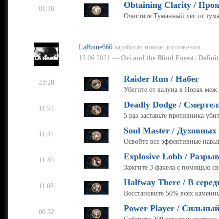
Obtaining Clarity / Пр
01:16
Очистите Туманный лес от тума
LaHaine666
заработал новые достижения.
13.06.2021 —
Ori and the Blind Forest: Definit
Raider Run / Набег
23:20
Убегите от валуна в Норах меж
Deadly Dodge / Смерте
11:53
5 раз заставьте противника уби
Soul Master / Духовных
11:41
Освойте все эффективные навык
Explosive Lobb / Разры
11:40
Зажгите 3 факела с помощью св
Halfway There / В серед
11:08
Восстановите 50% всех каменны
Power Player / Сильный
00:32