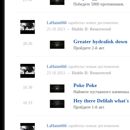
Победите 5000 противников.
LaHaine666
заработал новое достижение.
25.10.2021 —
Diablo II: Resurrected
Greater hydralisk down
20:26
Пройдите 2-й акт.
LaHaine666
заработал новые достижения.
23.10.2021 —
Diablo II: Resurrected
Poke Poke
16:39
Наймите пустынного наемника.
Hey there Delilah what's 
16:33
Пройдите 1-й акт.
LaHaine666
заработал новые достижения.