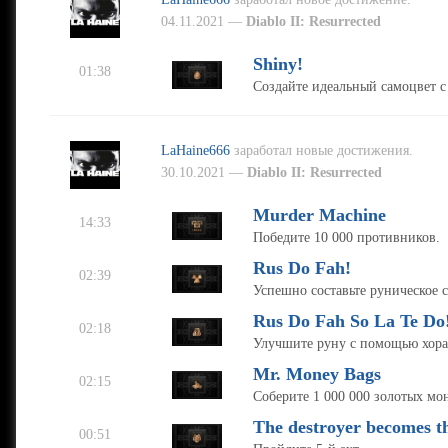
04.11.2021 —
Diablo II: Resurrected
Shiny!
01:38
Создайте идеальный самоцвет с
LaHaine666
заработал новые достижения.
30.10.2021 —
Diablo II: Resurrected
Murder Machine
14:33
Победите 10 000 противников.
Rus Do Fah!
02:39
Успешно составьте руническое с
Rus Do Fah So La Te Do
02:18
Улучшите руну с помощью хора
Mr. Money Bags
02:15
Соберите 1 000 000 золотых мон
The destroyer becomes t
00:51