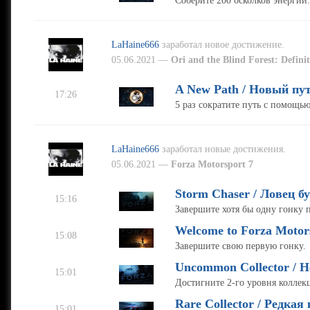
Соберите 200 осколков энергии.
LaHaine666
заработал новое достижение.
05.06.2021 —
Ori and the Blind Forest: Definit
A New Path / Новый пу
17:26
5 раз сократите путь с помощь
LaHaine666
заработал новые достижения.
05.06.2021 —
Forza Motorsport 7
Storm Chaser / Ловец б
15:16
Завершите хотя бы одну гонку 
Welcome to Forza Motor
15:08
Завершите свою первую гонку.
Uncommon Collector / 
15:01
Достигните 2-го уровня коллек
Rare Collector / Редкая
15:01