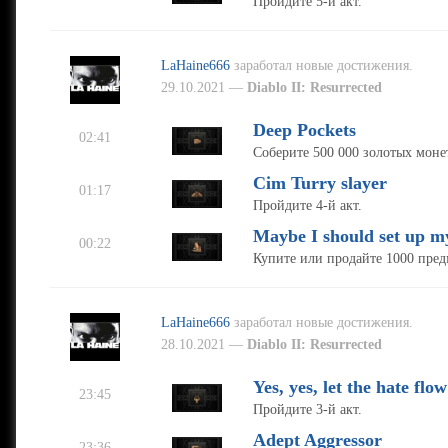
Пройдите 5-й акт.
LaHaine666
заработал новые достижения.
29.10.2021 —
Diablo II: Resurrected
Deep Pockets
02:41
Соберите 500 000 золотых монет
Cim Turry slayer
01:17
Пройдите 4-й акт.
Maybe I should set up m
00:22
Купите или продайте 1000 пред
LaHaine666
заработал новые достижения.
28.10.2021 —
Diablo II: Resurrected
Yes, yes, let the hate fl
23:45
Пройдите 3-й акт.
Adept Aggressor
23:36