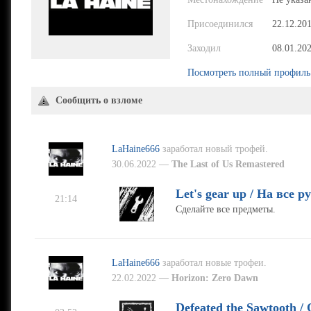
Присоединился
22.12.20
Заходил
08.01.20
Посмотреть полный профиль
Сообщить о взломе
LaHaine666
заработал новый трофей.
30.06.2022 —
The Last of Us Remastered
Let's gear up / На все р
21:14
Сделайте все предметы.
LaHaine666
заработал новые трофеи.
22.02.2022 —
Horizon: Zero Dawn
Defeated the Sawtooth /