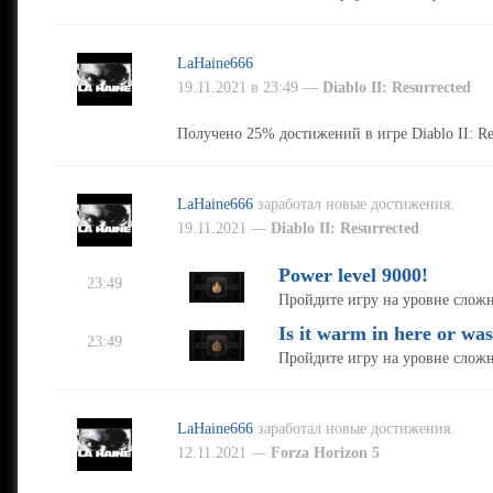
LaHaine666
19.11.2021 в 23:49 —
Diablo II: Resurrected
Получено 25% достижений в игре Diablo II: Res
LaHaine666
заработал новые достижения.
19.11.2021 —
Diablo II: Resurrected
Power level 9000!
23:49
Пройдите игру на уровне слож
Is it warm in here or was
23:49
Пройдите игру на уровне слож
LaHaine666
заработал новые достижения.
12.11.2021 —
Forza Horizon 5