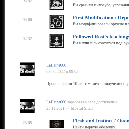
03:52
Вы сразили пилозуба, угрожав
First Modification / П
03:00
Вы модифицировали оружие ил
Followed Rost's teachin
02:32
Вы научились охотиться под рук
LaHaine666
02.02.2022 в 09:03
Прошло ровно 10 лет с момента получения пе
LaHaine666
заработал новое достижение.
23.11.2021 —
Mortal Shell
Flesh and Instinct / Ок
23:05
Найти первую оболочку.