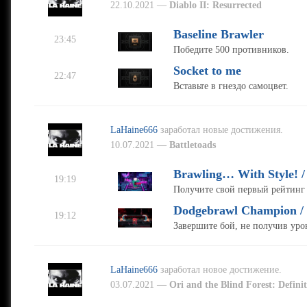
22.10.2021 —
Diablo II: Resurrected
Baseline Brawler
23:45
Победите 500 противников.
Socket to me
22:47
Вставьте в гнездо самоцвет.
LaHaine666
заработал новые достижения.
10.07.2021 —
Battletoads
Brawling… With Style! 
19:19
Получите свой первый рейтинг 
Dodgebrawl Champion /
19:12
Завершите бой, не получив уро
LaHaine666
заработал новое достижение.
03.07.2021 —
Ori and the Blind Forest: Definit