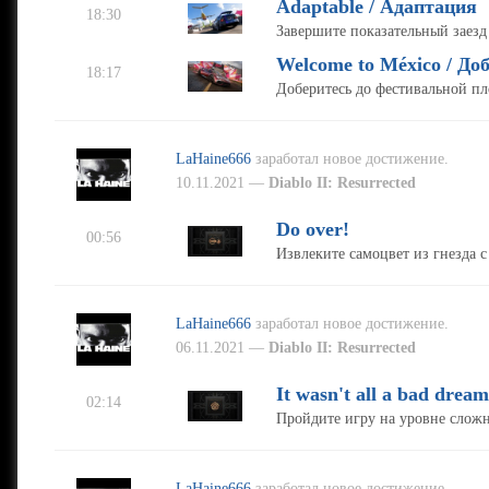
Adaptable / Адаптация
18:30
Завершите показательный заезд
Welcome to México / Д
18:17
Доберитесь до фестивальной пл
LaHaine666
заработал новое достижение.
10.11.2021 —
Diablo II: Resurrected
Do over!
00:56
Извлеките самоцвет из гнезда 
LaHaine666
заработал новое достижение.
06.11.2021 —
Diablo II: Resurrected
It wasn't all a bad dream
02:14
Пройдите игру на уровне слож
LaHaine666
заработал новое достижение.