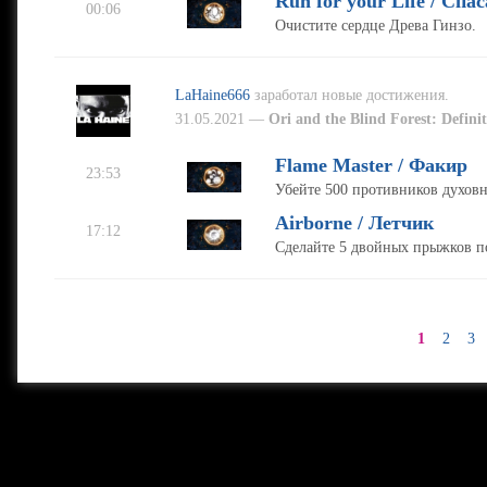
Run for your Life / Спа
00:06
Очистите сердце Древа Гинзо.
LaHaine666
заработал новые достижения.
31.05.2021 —
Ori and the Blind Forest: Definit
Flame Master / Факир
23:53
Убейте 500 противников духов
Airborne / Летчик
17:12
Сделайте 5 двойных прыжков по
1
2
3