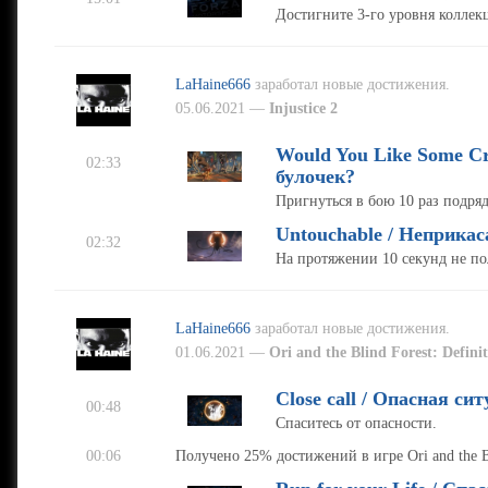
Достигните 3-го уровня коллек
LaHaine666
заработал новые достижения.
05.06.2021 —
Injustice 2
Would You Like Some Cr
02:33
булочек?
Пригнуться в бою 10 раз подряд
Untouchable / Неприка
02:32
На протяжении 10 секунд не по
LaHaine666
заработал новые достижения.
01.06.2021 —
Ori and the Blind Forest: Definit
Close call / Опасная си
00:48
Спаситесь от опасности.
00:06
Получено 25% достижений в игре Ori and the Bli