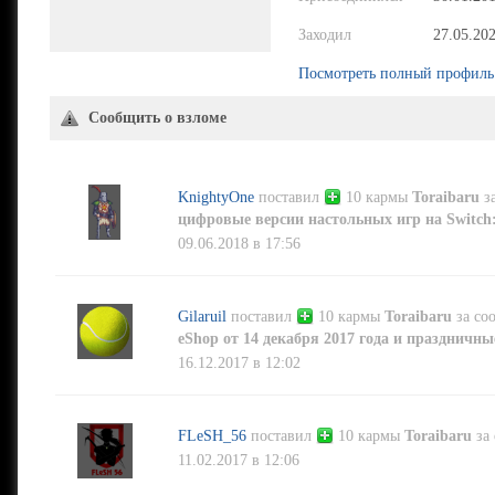
Заходил
27.05.20
Посмотреть полный профиль
Сообщить о взломе
KnightyOne
поставил
10 кармы
Toraibaru
з
цифровые версии настольных игр на Switch:
09.06.2018 в 17:56
Gilaruil
поставил
10 кармы
Toraibaru
за со
eShop от 14 декабря 2017 года и праздничн
16.12.2017 в 12:02
FLeSH_56
поставил
10 кармы
Toraibaru
за
11.02.2017 в 12:06