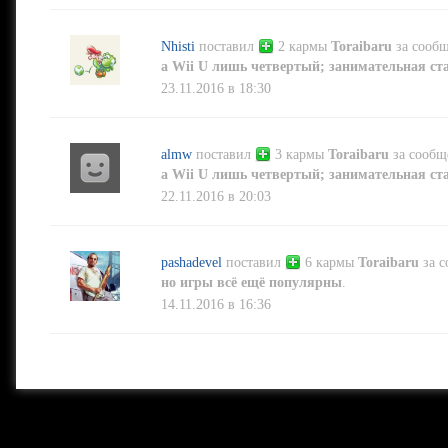
Nhisti
поставил
2 кармы
Toraibaru
за сооб
а Wii U лишь четвертый; занимательная ст
23.11.2016 в 18:30
almw
поставил
3 кармы
Toraibaru
за сооб
а Wii U лишь четвертый; занимательная ст
22.11.2016 в 20:03
pashadevel
поставил
6 кармы
Toraibaru
за 
но игры всё ещё популярны
.
14.11.2016 в 16:36