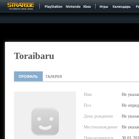
Toraibaru
Имя
Не указа
Пол
Не опред
День рождения
Не указа
Местонахождение
Не указа
Присоединился
30.01.20