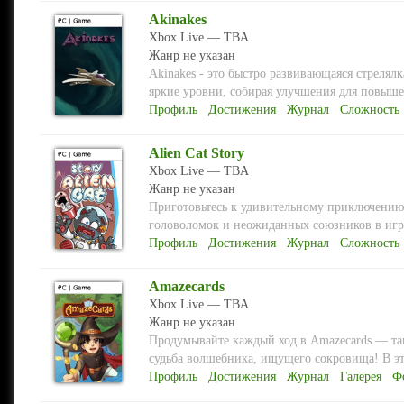
Akinakes
Xbox Live — TBA
Жанр не указан
Akinakes - это быстро развивающаяся стрелял
яркие уровни, собирая улучшения для повыше
Профиль
Достижения
Журнал
Сложность
Alien Cat Story
Xbox Live — TBA
Жанр не указан
Приготовьтесь к удивительному приключению
головоломок и неожиданных союзников в игре 
Профиль
Достижения
Журнал
Сложность
Amazecards
Xbox Live — TBA
Жанр не указан
Продумывайте каждый ход в Amazecards — так
судьба волшебника, ищущего сокровища! В эт
Профиль
Достижения
Журнал
Галерея
Ф