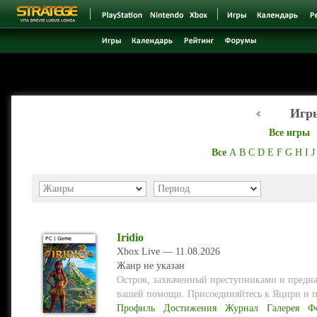
Игры
Все игры
Все
A
B
C
D
E
F
G
H
I
J
Жанры
Период
Iridio
Xbox Live — 11.08.2026
Жанр не указан
Остров, захваченный преступниками и предна
вашей помощи. Присоединяйтесь к Яцири и п
Профиль
Достижения
Журнал
Галерея
Ф