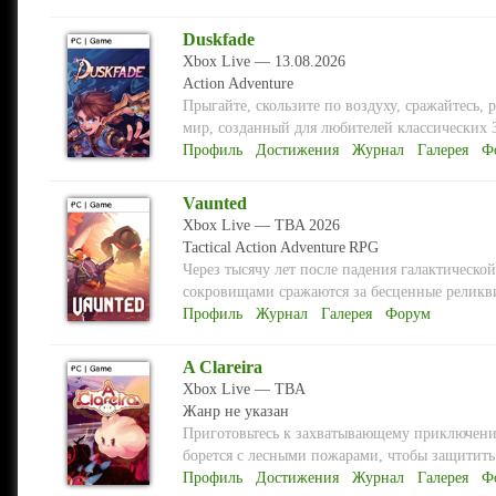
Duskfade
Xbox Live — 13.08.2026
Action
Adventure
Прыгайте, скользите по воздуху, сражайтесь,
мир, созданный для любителей классических 
Профиль
Достижения
Журнал
Галерея
Ф
Vaunted
Xbox Live — TBA 2026
Tactical
Action
Adventure
RPG
Через тысячу лет после падения галактическо
сокровищами сражаются за бесценные реликви
Профиль
Журнал
Галерея
Форум
A Clareira
Xbox Live — TBA
Жанр не указан
Приготовьтесь к захватывающему приключению
борется с лесными пожарами, чтобы защитить
Профиль
Достижения
Журнал
Галерея
Ф