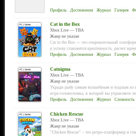
Профиль
Достижения
Журнал
Галерея
Ф
Cat in the Box
Xbox Live — TBA
Жанр не указан
Cat in the Box — это очаровательный платфо
к успеху становятся креативность, расчет врем
Профиль
Достижения
Журнал
Галерея
Ф
Catnigma
Xbox Live — TBA
Жанр не указан
Укради рыбу самым волшебным и подлым из в
игра-головоломка, в которой вы управляете л
Профиль
Достижения
Журнал
Сложность
Chicken Rescue
Xbox Live — TBA
Жанр не указан
"Chicken Rescue" – это ретро-платформер в с