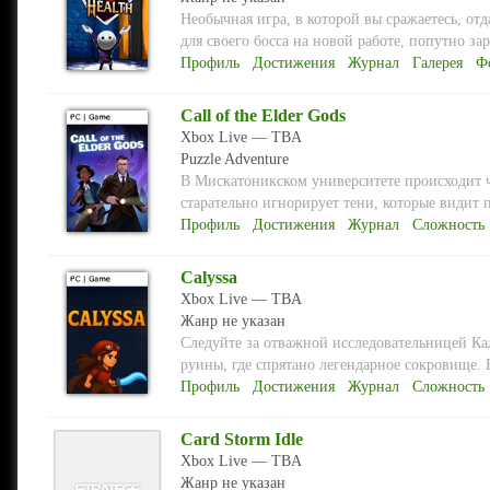
Необычная игра, в которой вы сражаетесь, отд
для своего босса на новой работе, попутно за
Профиль
Достижения
Журнал
Галерея
Ф
Call of the Elder Gods
Xbox Live — TBA
Puzzle
Adventure
В Мискатоникском университете происходит ч
старательно игнорирует тени, которые видит 
Профиль
Достижения
Журнал
Сложность
Calyssa
Xbox Live — TBA
Жанр не указан
Следуйте за отважной исследовательницей Кал
руины, где спрятано легендарное сокровище. 
Профиль
Достижения
Журнал
Сложность
Card Storm Idle
Xbox Live — TBA
Жанр не указан