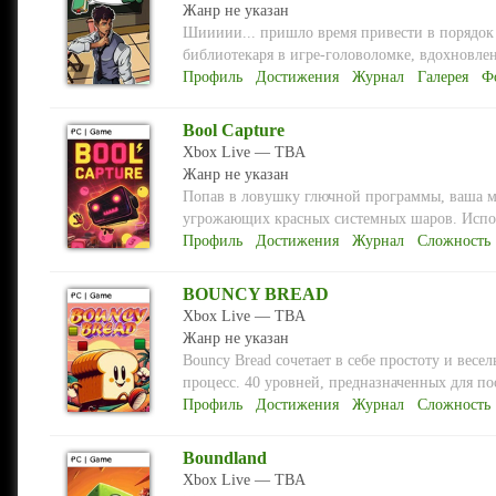
Жанр не указан
Шиииии... пришло время привести в порядок 
библиотекаря в игре-головоломке, вдохновлен
Профиль
Достижения
Журнал
Галерея
Ф
Bool Capture
Xbox Live — TBA
Жанр не указан
Попав в ловушку глючной программы, ваша мис
угрожающих красных системных шаров. Испол
Профиль
Достижения
Журнал
Сложность
BOUNCY BREAD
Xbox Live — TBA
Жанр не указан
Bouncy Bread сочетает в себе простоту и вес
процесс. 40 уровней, предназначенных для по
Профиль
Достижения
Журнал
Сложность
Boundland
Xbox Live — TBA