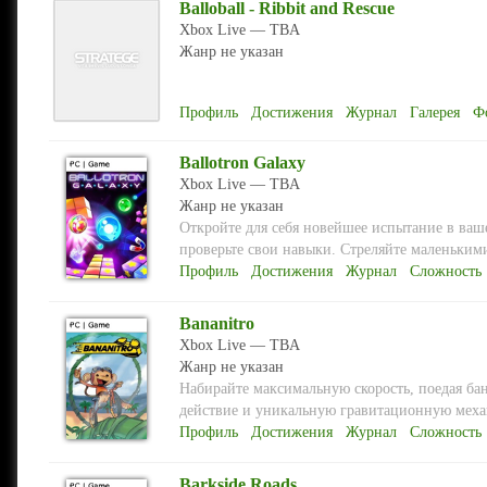
Balloball - Ribbit and Rescue
Xbox Live — TBA
Жанр не указан
Профиль
Достижения
Журнал
Галерея
Ф
Ballotron Galaxy
Xbox Live — TBA
Жанр не указан
Откройте для себя новейшее испытание в ваш
проверьте свои навыки. Стреляйте маленькими
Профиль
Достижения
Журнал
Сложность
Bananitro
Xbox Live — TBA
Жанр не указан
Набирайте максимальную скорость, поедая бан
действие и уникальную гравитационную механ
Профиль
Достижения
Журнал
Сложность
Barkside Roads