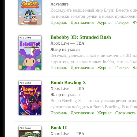
Adventure
Исследуйте волшебный мир Блуи! Вместе с л
на поиски золотой ручки в новых приключениях
Профиль
Достижения
Журнал
Галерея
Ф
Bobobby 3D: Stranded Rush
Xbox Live — TBA
Жанр не указан
Веселый, увлекательный и динамичный 3D-пла
крутитесь, управляя милым Бобби, который мч
Профиль
Достижения
Журнал
Галерея
Ф
Bomb Bowling X
Xbox Live — TBA
Жанр не указан
Bomb Bowling X — это казуальная ретро-игра
супергероя победить в Bomb Bowling. В ней вс
Профиль
Достижения
Журнал
Сложность
Book It!
Xbox Live — TBA