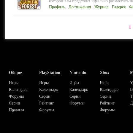
которой вам предстоит идеально разместить на
Профиль
Достижения
Журнал
Галерея
Ф
1
Общие
PlayStation
Nintendo
Xbox
М
Игры
Игры
Игры
Игры
Y
Календарь
Календарь
Календарь
Календарь
В
Форумы
Серии
Серии
Серии
T
Серии
Рейтинг
Форумы
Рейтинг
Д
Правила
Форумы
Форумы