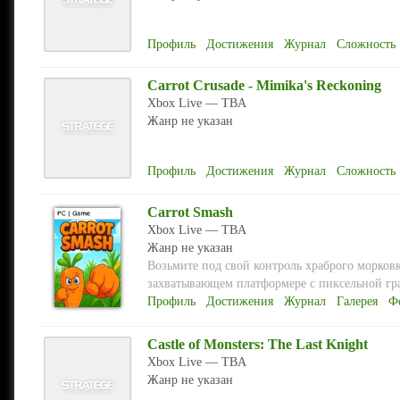
Профиль
Достижения
Журнал
Сложность
Carrot Crusade - Mimika's Reckoning
Xbox Live — TBA
Жанр не указан
Профиль
Достижения
Журнал
Сложность
Carrot Smash
Xbox Live — TBA
Жанр не указан
Возьмите под свой контроль храброго морков
захватывающем платформере с пиксельной гра
Профиль
Достижения
Журнал
Галерея
Ф
Castle of Monsters: The Last Knight
Xbox Live — TBA
Жанр не указан