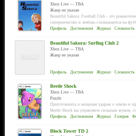
Xbox Live — TBA
Жанр не указан
Beautiful Sakura: Football Club - это романт
соперничество и любовь сталкиваются на футб
Профиль
Достижения
Журнал
Сложность
Beautiful Sakura: Surfing Club 2
Xbox Live — TBA
Жанр не указан
Профиль
Достижения
Журнал
Сложность
Beetle Shock
Xbox Live — TBA
Puzzle
Приготовьтесь к мощным ударам о землю и пр
Beetle Shock вы управляете сильным жуком, с
Профиль
Достижения
Журнал
Галерея
Ф
Block Tower TD 2