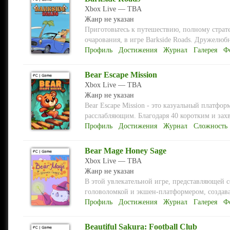
Xbox Live — TBA
Жанр не указан
Приготовьтесь к путешествию, полному страт
очарования, в игре Barkside Roads. Дружелюбн
Профиль
Достижения
Журнал
Галерея
Ф
Bear Escape Mission
Xbox Live — TBA
Жанр не указан
Bear Escape Mission - это казуальный платфор
расслабляющим. Благодаря 40 коротким и зах
Профиль
Достижения
Журнал
Сложность
Bear Mage Honey Sage
Xbox Live — TBA
Жанр не указан
В этой увлекательной игре, представляющей 
головоломкой и экшен-платформером, создава
Профиль
Достижения
Журнал
Галерея
Ф
Beautiful Sakura: Football Club