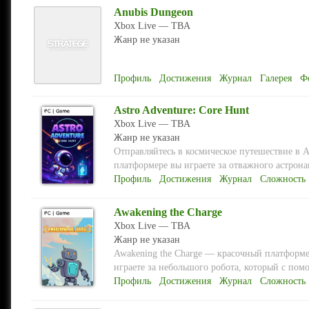
Anubis Dungeon
Xbox Live — TBA
Жанр не указан
Профиль
Достижения
Журнал
Галерея
Ф
Astro Adventure: Core Hunt
Xbox Live — TBA
Жанр не указан
Отправляйтесь в космическое путешествие в A
платформере вы играете за отважного астронав
Профиль
Достижения
Журнал
Сложность
Awakening the Charge
Xbox Live — TBA
Жанр не указан
Awakening the Charge — красочный платформе
играете за небольшого робота, который с помо
Профиль
Достижения
Журнал
Сложность