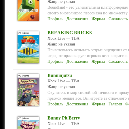
Жанр не указан
Boundland - это увлекательная платформерная
своего многоликого персонажа по множеству 
Профиль
Достижения
Журнал
Сложность
BREAKING BRICKS
Xbox Live — TBA
Жанр не указан
Приготовьтесь испытать острые ощущения о
игры, которая очарует игроков всех возрастов
Профиль
Достижения
Журнал
Сложность
Bunninjutsu
Xbox Live — TBA
Жанр не указан
Окунитесь в мир спокойной точности и проду
прыжок меняет все. Вы играете за отважного 
Профиль
Достижения
Журнал
Галерея
Ф
Bunny Pit Berry
Xbox Live — TBA