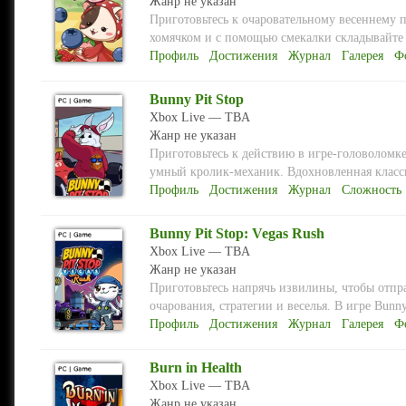
Жанр не указан
Приготовьтесь к очаровательному весеннему 
хомячком и с помощью смекалки складывайте 
Профиль
Достижения
Журнал
Галерея
Ф
Bunny Pit Stop
Xbox Live — TBA
Жанр не указан
Приготовьтесь к действию в игре-головоломке
умный кролик-механик. Вдохновленная класси
Профиль
Достижения
Журнал
Сложность
Bunny Pit Stop: Vegas Rush
Xbox Live — TBA
Жанр не указан
Приготовьтесь напрячь извилины, чтобы отпр
очарования, стратегии и веселья. В игре Bunny 
Профиль
Достижения
Журнал
Галерея
Ф
Burn in Health
Xbox Live — TBA
Жанр не указан