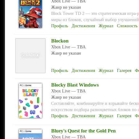
Xbox Live — TBA
Жанр не указан
Block Tower TD 2 — это стратегическая игра
миры из блоков, случайный выбор улучшений, 
Профиль
Достижения
Журнал
Сложность
Blockon
Xbox Live — TBA
Жанр не указан
Профиль
Достижения
Журнал
Галерея
Ф
Blocky Blast Windows
Xbox Live — TBA
Жанр не указан
Составляйте, комбинируйте и взрывайте беско
искусством подбора разноцветных блоков по ф
Профиль
Достижения
Журнал
Галерея
Ф
Bluey's Quest for the Gold Pen
Xbox Live — TBA