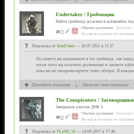
Undertaker / Гробовщик
Найти гробницу ассасина в катакомбах по
Обычное достижение
. Получено 1
20
Вы ещё не получили это достижени
Подсказка от
SemFisher
— 20.07.2011 в 11:27
По сюжету вы проникните в эту гробницу, там перед
после этого вы получите достижение и сможете найт
пока вы не синхронизируете точку обзора). В каждом
Дополнить подсказку
Написать свою подсказку
The Conspirators / Заговорщики
Завершить участок ДНК 5.
Обычное достижение
. Получено 1
30
Вы ещё не получили это достижени
Подсказка от
FLeSH_56
— 14.09.2017 в 17:46