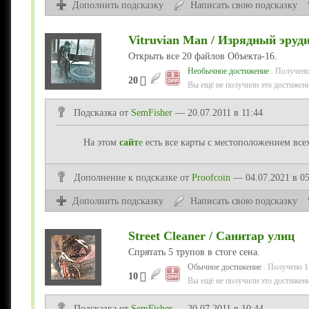
Дополнить подсказку
Написать свою подсказку
Vitruvian Man / Изрядный эруд
Открыть все 20 файлов Объекта-16.
Необычное достижение
. Получено
20
Вы ещё не получили это достижени
Подсказка от
SemFisher
— 20.07.2011 в 11:44
На этом
сайт
е
есть все карты с местоположением все
Дополнение
к подсказке
от
Proofcoin
— 04.07.2021 в 05
Дополнить подсказку
Написать свою подсказку
Street Cleaner / Санитар улиц
Спрятать 5 трупов в стоге сена.
Обычное достижение
. Получено 1
10
Вы ещё не получили это достижени
Подсказка от
SemFisher
— 20.07.2011 в 10:44