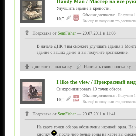
Handy Man / Мастер на все рук
Улучшить здание в крепости.
Обычное достижение
. Получено 1
10
Вы ещё не получили это достижени
Подсказка от
SemFisher
— 20.07.2011 в 11:08
В начале ДНК 4 вы сможете улучшать здания в Монт
здание с ваших денег и вы получите достижение.
Дополнить подсказку
Написать свою подсказку
I like the view / Прекрасный вид
Синхронизировать 10 точек обзора.
Обычное достижение
. Получено 1
10
Вы ещё не получили это достижени
Подсказка от
SemFisher
— 20.07.2011 в 11:41
На карте точки обзора обозначены иконкой орла. На 
кнопку
, после чего белые зоны на карте вы сможе