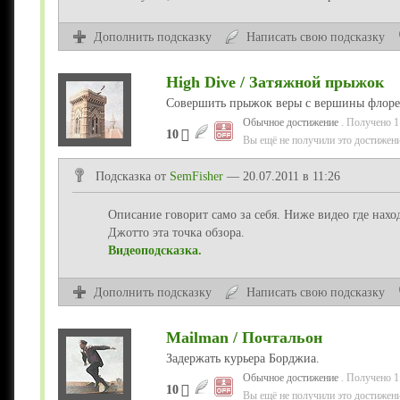
Дополнить подсказку
Написать свою подсказку
High Dive / Затяжной прыжок
Совершить прыжок веры с вершины флоре
Обычное достижение
. Получено 1
10
Вы ещё не получили это достижени
Подсказка от
SemFisher
— 20.07.2011 в 11:26
Описание говорит само за себя. Ниже видео где нах
Джотто эта точка обзора.
Видеоподсказка.
Дополнить подсказку
Написать свою подсказку
Mailman / Почтальон
Задержать курьера Борджиа.
Обычное достижение
. Получено 1
10
Вы ещё не получили это достижени