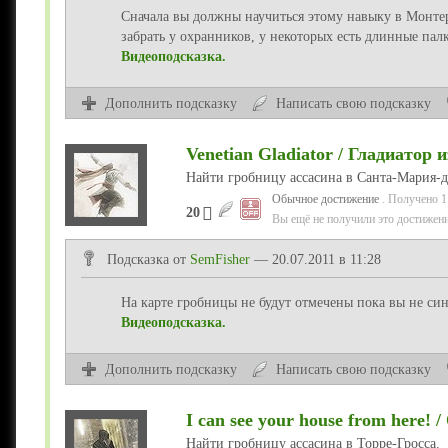
Сначала вы должны научиться этому навыку в Монте
забрать у охранников, у некоторых есть длинные палк
Видеоподсказка.
Дополнить подсказку
Написать свою подсказку
Venetian Gladiator / Гладиатор 
Найти гробницу ассасина в Санта-Мария-
Обычное достижение
. Получено 1
20
Вы ещё не получили это достижени
Подсказка от
SemFisher
— 20.07.2011 в 11:28
На карте гробницы не будут отмечены пока вы не син
Видеоподсказка.
Дополнить подсказку
Написать свою подсказку
I can see your house from here!
Найти гробницу ассасина в Торре-Гросса.