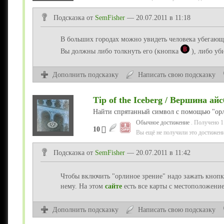
Подсказка от
SemFisher
— 20.07.2011 в 11:18
В больших городах можно увидеть человека убегающег
Вы должны либо толкнуть его (кнопка
), либо уб
Дополнить подсказку
Написать свою подсказку
Tip of the Iceberg / Вершина ай
Найти спрятанный символ с помощью "орл
Обычное достижение
. Получено 1
10
Вы ещё не получили это достижени
Подсказка от
SemFisher
— 20.07.2011 в 11:42
Чтобы включить "орлиное зрение" надо зажать кноп
нему. На этом
сайте
есть все карты с местоположени
Дополнить подсказку
Написать свою подсказку