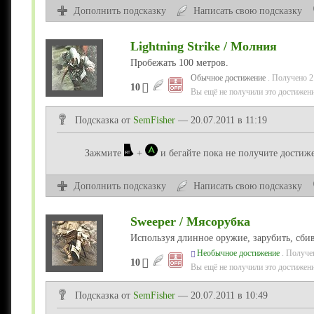
Дополнить подсказку
Написать свою подсказку
Lightning Strike / Молния
Пробежать 100 метров.
Обычное достижение
. Получено 2
10
Вы ещё не получили это достижени
Подсказка от
SemFisher
— 20.07.2011 в 11:19
Зажмите
+
и бегайте пока не получите достиж
Дополнить подсказку
Написать свою подсказку
Sweeper / Мясорубка
Используя длинное оружие, зарубить, сбив
Необычное достижение
. Получе
10
Вы ещё не получили это достижени
Подсказка от
SemFisher
— 20.07.2011 в 10:49