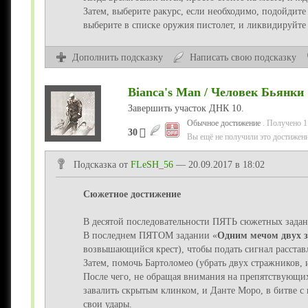
Затем, выберите ракурс, если необходимо, подойдите 
выберите в списке оружия пистолет, и ликвидируйте 
Дополнить подсказку
Написать свою подсказку
Bianca's Man / Человек Бьянки
Завершить участок ДНК 10.
Обычное достижение
. Получено 1
30
Вы ещё не получили это достижени
Подсказка от
FLeSH_56
— 20.09.2017 в 18:02
Сюжетное достижение
В десятой последовательности ПЯТЬ сюжетных задан
В последнем ПЯТОМ задании «
Одним мечом двух 
возвышающийся крест), чтобы подать сигнал расста
Затем, помочь Бартоломео (убрать двух стражников, 
После чего, не обращая внимания на препятствующих
завалить скрытым клинком, и Данте Моро, в битве с 
свои удары.