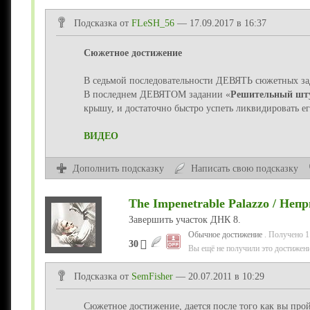
Подсказка от
FLeSH_56
— 17.09.2017 в 16:37
Сюжетное достижение
В седьмой последовательности ДЕВЯТЬ сюжетных за
В последнем ДЕВЯТОМ задании «
Решительный шт
крышу, и достаточно быстро успеть ликвидировать его
ВИДЕО
Дополнить подсказку
Написать свою подсказку
The Impenetrable Palazzo / Неп
Завершить участок ДНК 8.
Обычное достижение
. Получено 1
30
Вы ещё не получили это достижени
Подсказка от
SemFisher
— 20.07.2011 в 10:29
Сюжетное достижение, дается после того как вы пр