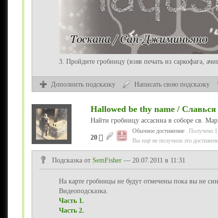
3. Пройдите гробницу (взяв печать из саркофага, ач
Дополнить подсказку
Написать свою подсказку
Hallowed be thy name / Славься
Найти гробницу ассасина в соборе св. Мар
Обычное достижение
. Получено 1
20
Вы ещё не получили это достижени
Подсказка от
SemFisher
— 20.07.2011 в 11:31
На карте гробницы не будут отмечены пока вы не син
Видеоподсказка.
Часть 1.
Часть 2.