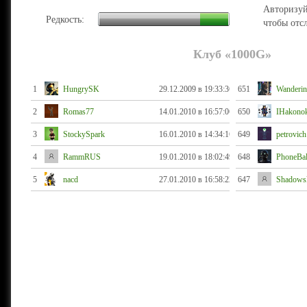
Авторизуй
Редкость:
чтобы отс
Клуб «1000G»
1
HungrySK
29.12.2009 в 19:33:36
651
Wanderin
2
Romas77
14.01.2010 в 16:57:06
650
IHakono
3
StockySpark
16.01.2010 в 14:34:16
649
petrovic
4
RammRUS
19.01.2010 в 18:02:49
648
PhoneBal
5
nacd
27.01.2010 в 16:58:22
647
Shadows