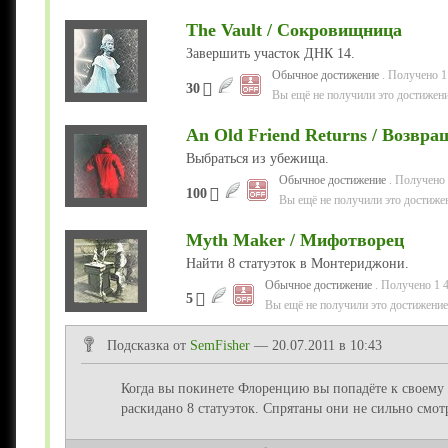
The Vault / Сокровищница
Завершить участок ДНК 14.
Обычное достижение
. Получено 1
30
Вы ещё не получили это достижени
An Old Friend Returns / Возвра
Выбраться из убежища.
Обычное достижение
. Получено 
100
Вы ещё не получили это достиже
Myth Maker / Мифотворец
Найти 8 статуэток в Монтериджони.
Обычное достижение
. Получено 1 
5
Вы ещё не получили это достижение
Подсказка от
SemFisher
— 20.07.2011 в 10:43
Когда вы покинете Флоренцию вы попадёте к своем
раскидано 8 статуэток. Спрятаны они не сильно смо