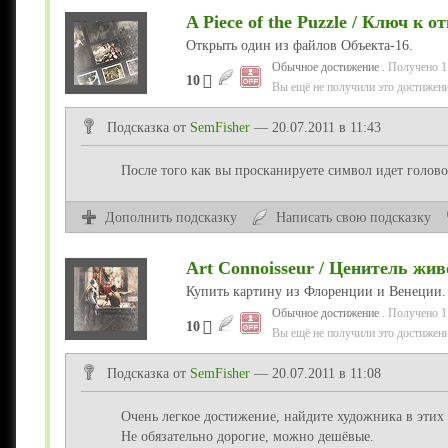
A Piece of the Puzzle / Ключ к о
Открыть один из файлов Объекта-16.
Обычное достижение
. Получено 1
10
Вы ещё не получили это достижени
Подсказка от
SemFisher
— 20.07.2011 в 11:43
После того как вы просканируете символ идет голов
Дополнить подсказку
Написать свою подсказку
Art Connoisseur / Ценитель жи
Купить картину из Флоренции и Венеции.
Обычное достижение
. Получено 1
10
Вы ещё не получили это достижени
Подсказка от
SemFisher
— 20.07.2011 в 11:08
Очень легкое достижение, найдите художника в этих 
Не обязательно дорогие, можно дешёвые.