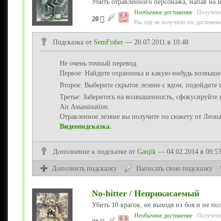
Убить отравленного персонажа, напав на н
Необычное достижение
. Получено
20
Вы ещё не получили это достижени
Подсказка от
SemFisher
— 20.07.2011 в 10:48
Не очень точный перевод.
Первое: Найдите охранника и какую-нибудь возвыше
Второе: Выберите скрытое лезвие с ядом, подойдите 
Третье: Заберитесь на возвышенность, сфокусируйте
Air Assassination.
Отравленное лезвие вы получите по сюжету от Леона
Видеоподсказка.
Дополнение
к подсказке
от
Ganjik
— 04.02.2014 в 09:5
Дополнить подсказку
Написать свою подсказку
No-hitter / Неприкасаемый
Убить 10 врагов, не выходя из боя и не п
Необычное достижение
. Получено