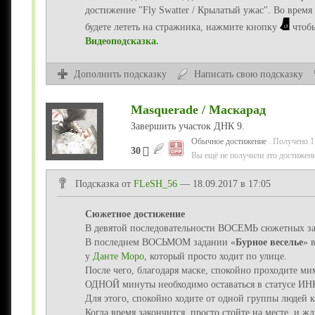
достижение "Fly Swatter / Крылатый ужас". Во врем
будете лететь на стражника, нажмите кнопку
чтобы
Видеоподсказка.
Дополнить подсказку
Написать свою подсказку
Masquerade / Маскарад
Завершить участок ДНК 9.
Обычное достижение
. Получено 1
30
Вы ещё не получили это достижени
Подсказка от
FLeSH_56
— 18.09.2017 в 17:05
Сюжетное достижение
В девятой последовательности ВОСЕМЬ сюжетных з
В последнем ВОСЬМОМ задании «
Бурное веселье
» 
у
Данте Моро
, который просто ходит по улице.
После чего, благодаря маске, спокойно проходите ми
ОДНОЙ минуты необходимо оставаться в статусе 
Для этого, спокойно ходите от одной группы людей к
Когда время закончится, просто стойте на месте, и 