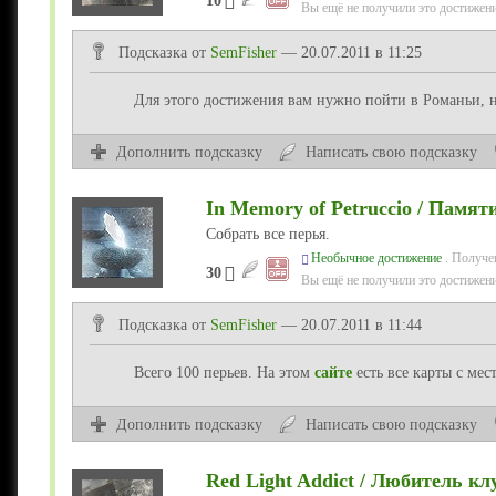
10
Вы ещё не получили это достижени
Подсказка от
SemFisher
— 20.07.2011 в 11:25
Для этого достижения вам нужно пойти в Романьи, на
Дополнить подсказку
Написать свою подсказку
In Memory of Petruccio / Памят
Собрать все перья.
Необычное достижение
. Получе
30
Вы ещё не получили это достижени
Подсказка от
SemFisher
— 20.07.2011 в 11:44
Всего 100 перьев. На этом
сайте
есть все карты с мес
Дополнить подсказку
Написать свою подсказку
Red Light Addict / Любитель к