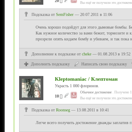
20
Вы ещё не получили это достижени
Подсказка от
SemFisher
— 20.07.2011 в 11:06
Очень хорошо подойдут для этого дымовые бомбы. Бе
Как нужное количество за вами бежит, тормозите и 
прозрели опять кидаем бомбу и убиваем, и так пока н
Дополнение
к подсказке
от
cheke
— 01.08.2013 в 19:52
Дополнить подсказку
Написать свою подсказку
Kleptomaniac / Клептоман
Украсть 1 000 флоринов.
Обычное достижение
. Получено 1
10
Вы ещё не получили это достижени
Подсказка от
Roonseg
— 13.08.2011 в 10:41
Легче всего получить достижение дважды заплатив г