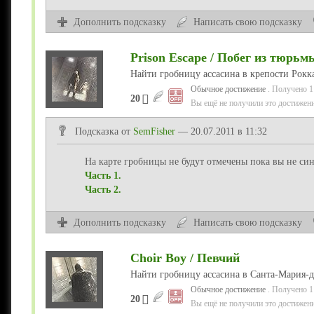
Дополнить подсказку
Написать свою подсказку
Prison Escape / Побег из тюрьм
Найти гробницу ассасина в крепости Рокк
Обычное достижение
. Получено 1
20
Вы ещё не получили это достижени
Подсказка от
SemFisher
— 20.07.2011 в 11:32
На карте гробницы не будут отмечены пока вы не син
Часть 1.
Часть 2.
Дополнить подсказку
Написать свою подсказку
Choir Boy / Певчий
Найти гробницу ассасина в Санта-Мария-д
Обычное достижение
. Получено 1
20
Вы ещё не получили это достижени