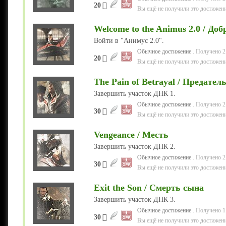
20
Вы ещё не получили это достижени
Welcome to the Animus 2.0 / До
Войти в "Анимус 2.0".
Обычное достижение
. Получено 2
20
Вы ещё не получили это достижени
The Pain of Betrayal / Предател
Завершить участок ДНК 1.
Обычное достижение
. Получено 2
30
Вы ещё не получили это достижени
Vengeance / Месть
Завершить участок ДНК 2.
Обычное достижение
. Получено 2
30
Вы ещё не получили это достижени
Exit the Son / Смерть сына
Завершить участок ДНК 3.
Обычное достижение
. Получено 1
30
Вы ещё не получили это достижени