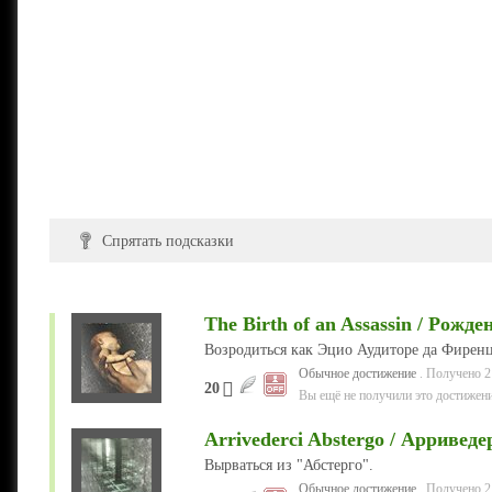
Спрятать подсказки
The Birth of an Assassin / Рожде
Возродиться как Эцио Аудиторе да Фиренц
Обычное достижение
. Получено 2
20
Вы ещё не получили это достижени
Arrivederci Abstergo / Арривед
Вырваться из "Абстерго".
Обычное достижение
. Получено 2