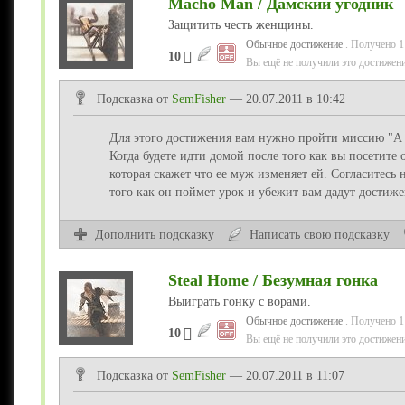
Macho Man / Дамский угодник
Защитить честь женщины.
Обычное достижение
. Получено 1
10
Вы ещё не получили это достижени
Подсказка от
SemFisher
— 20.07.2011 в 10:42
Для этого достижения вам нужно пройти миссию "A 
Когда будете идти домой после того как вы посетите
которая скажет что ее муж изменяет ей. Согласитесь 
того как он поймет урок и убежит вам дадут достиже
Дополнить подсказку
Написать свою подсказку
Steal Home / Безумная гонка
Выиграть гонку с ворами.
Обычное достижение
. Получено 1
10
Вы ещё не получили это достижени
Подсказка от
SemFisher
— 20.07.2011 в 11:07