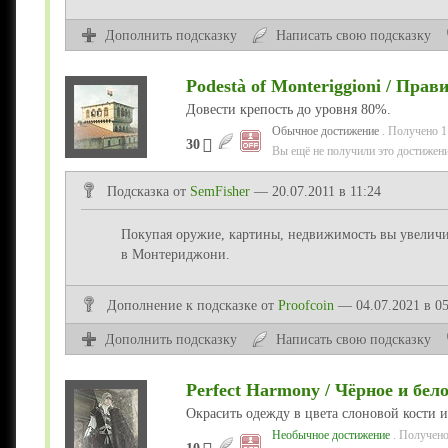
Дополнить подсказку
Написать свою подсказку
Podestà of Monteriggioni / Пр
Довести крепость до уровня 80%.
Обычное достижение
. Получено 1
30
Вы ещё не получили это достижени
Подсказка от
SemFisher
— 20.07.2011 в 11:24
Покупая оружие, картины, недвижимость вы увеличив
в Монтериджони.
Дополнение
к подсказке
от
Proofcoin
— 04.07.2021 в 05
Дополнить подсказку
Написать свою подсказку
Perfect Harmony / Чёрное и бел
Окрасить одежду в цвета слоновой кости и
Необычное достижение
. Получено