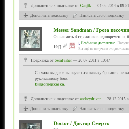
Дополнение
к подсказке
от
Ganjik
— 04.02.2014 в 09:5
Дополнить подсказку
Написать свою подсказку
Messer Sandman / Гроза песочн
Ошеломить 4 стражников одновременно, б
Необычное достижение
. Получе
10
Вы ещё не получили это достижени
Подсказка от
SemFisher
— 20.07.2011 в 10:47
Сначала вы должны научиться навыку бросания песк
рукопашному бою.
Видеоподсказка.
Дополнение
к подсказке
от
andreydriver
— 28.12.2015 в
Дополнить подсказку
Написать свою подсказку
Doctor / Доктор Смерть