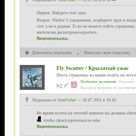
Первое: Найдите стог сена.
Второе: Убейте 5 стражников, подберите труп и когд
стог а не в разные. Если не можете найти стражника
жителя вы десинхронизируетесь.
Видеоподсказка.
Дополнить подсказку
Написать свою подсказку
Fly Swatter / Крылатый ужас
Пнуть стражника во время полёта на лету
Необычное достижение
. Получено 
5
Вы ещё не получили это достижение
Подсказка от
SemFisher
— 20.07.2011 в 10:45
Во время полета на летучей машине вы должны сбить
, чтобы сфокусироваться на нём.
Видеоподсказка.