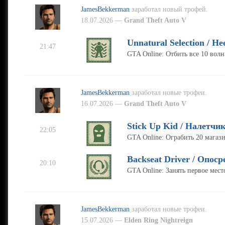
JamesBekkerman
заработал новый трофей.
18.07.2026 —
Grand Theft Auto V
Unnatural Selection / Н
21:47
GTA Online: Отбить все 10 во
JamesBekkerman
заработал новые трофеи.
16.07.2026 —
Grand Theft Auto V
Stick Up Kid / Налетчи
22:05
GTA Online: Ограбить 20 магаз
Backseat Driver / Опос
20:10
GTA Online: Занять первое мест
JamesBekkerman
заработал новые трофеи.
15.07.2026 —
Elden Ring Nightreign