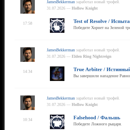
JamesBekkerman
заработал новый трофей.
31.07.2026 —
Hollow Knight
Test of Resolve / Испы
17:58
Победите Хорнет на Зеленой тр
JamesBekkerman
заработал новый трофей.
31.07.2026 —
Elden Ring Nightreign
True Arbiter / Истинны
14:34
Вы завершили нападение Равнов
JamesBekkerman
заработал новый трофей.
31.07.2026 —
Hollow Knight
Falsehood / Фальшь
10:34
Победите Ложного рыцаря.