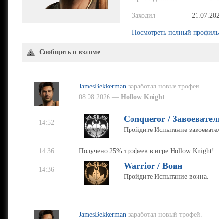
Заходил
21.07.20
Посмотреть полный профиль
Сообщить о взломе
JamesBekkerman
заработал новые трофеи.
08.08.2026 —
Hollow Knight
Conqueror / Завоевател
14:52
Пройдите Испытание завоевател
14:36
Получено 25% трофеев в игре Hollow Knight!
Warrior / Воин
14:36
Пройдите Испытание воина.
JamesBekkerman
заработал новый трофей.