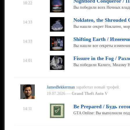
Nightlord Conqueror /
18:22
Вы победили всех Ночных влад
Noklateo, the Shrouded 
14:33
Вы нашли секрет Ноклатео, мор
Shifting Earth / Изменч
14:33
Вы нашли все секреты изменчи
Fissure in the Fog / Ра
14:01
Вы победили Калиго, Миазму Н
JamesBekkerman
заработал новый трофей.
19.07.2026 —
Grand Theft Auto V
Be Prepared / Будь гото
14:11
GTA Online: Вы выполнили подг