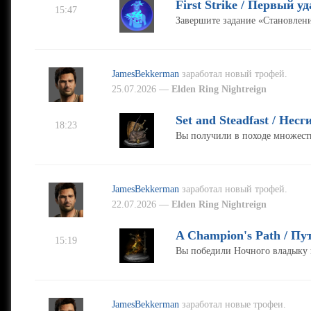
First Strike / Первый уд
15:47
Завершите задание «Становлени
JamesBekkerman
заработал новый трофей.
25.07.2026 —
Elden Ring Nightreign
Set and Steadfast / Нес
18:23
Вы получили в походе множеств
JamesBekkerman
заработал новый трофей.
22.07.2026 —
Elden Ring Nightreign
A Champion's Path / Пу
15:19
Вы победили Ночного владыку 
JamesBekkerman
заработал новые трофеи.