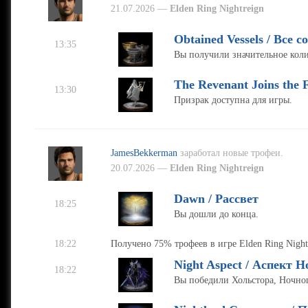
21.07.2026 —
Elden Ring Nightreign
Obtained Vessels / Все с
13:35
Вы получили значительное коли
The Revenant Joins the 
13:30
Призрак доступна для игры.
JamesBekkerman
заработал новые трофеи.
20.07.2026 —
Elden Ring Nightreign
Dawn / Рассвет
18:25
Вы дошли до конца.
18:22
Получено 75% трофеев в игре Elden Ring Night
Night Aspect / Аспект Н
18:22
Вы победили Хольстора, Ночног