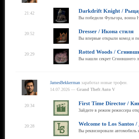
Darkdrift Knight / Рыц
21:42
Вы победили Фульгора, воина 
Dresser / Икона стиля
20:52
Вы впервые открыли комод и пе
Rotted Woods / Сгнивши
20:29
Вы нашли секрет Сгнившиего л
JamesBekkerman
заработал новые трофеи.
14.07.2026 —
Grand Theft Auto V
First Time Director / К
20:34
Зайдите в режим режиссера отк
Welcome to Los Santos 
20:28
Вы реквизировали автомобиль и