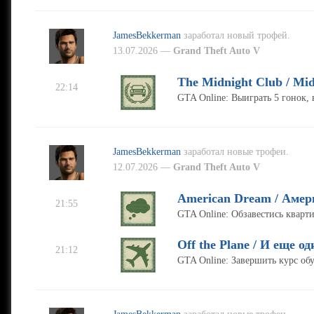
JamesBekkerman
заработал новый трофей.
13.07.2026 —
Grand Theft Auto V
The Midnight Club / Mid
22:14
GTA Online: Выиграть 5 гонок,
JamesBekkerman
заработал новые трофеи.
12.07.2026 —
Grand Theft Auto V
American Dream / Амер
21:55
GTA Online: Обзавестись кварт
Off the Plane / И еще о
21:12
GTA Online: Завершить курс об