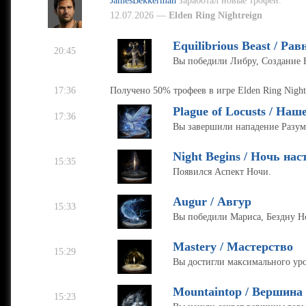
JamesBekkerman
заработал новые трофеи.
12.07.2026 —
Elden Ring Nightreign
Equilibrious Beast / Ра
20:45
Вы победили Либру, Создание 
17:36
Получено 50% трофеев в игре Elden Ring Night
Plague of Locusts / Наш
17:36
Вы завершили нападение Разум
Night Begins / Ночь нас
15:35
Появился Аспект Ночи.
Augur / Авгур
15:33
Вы победили Мариса, Бездну Н
Mastery / Мастерство
15:29
Вы достигли максимального уро
Mountaintop / Вершина
15:23