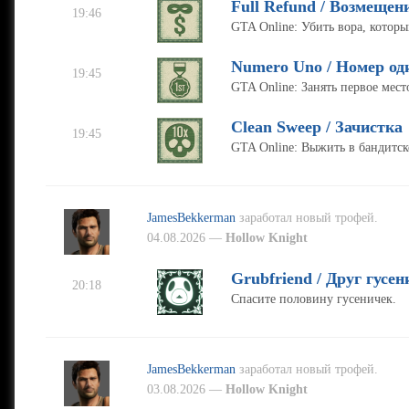
Full Refund / Возмещен
19:46
GTA Online: Убить вора, которы
Numero Uno / Номер од
19:45
GTA Online: Занять первое мест
Clean Sweep / Зачистка
19:45
GTA Online: Выжить в бандитск
JamesBekkerman
заработал новый трофей.
04.08.2026 —
Hollow Knight
Grubfriend / Друг гусен
20:18
Спасите половину гусеничек.
JamesBekkerman
заработал новый трофей.
03.08.2026 —
Hollow Knight