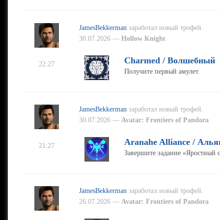
JamesBekkerman
заработал новый трофей.
30.07.2026 —
Hollow Knight
Charmed / Волшебный
22:27
Получите первый амулет.
JamesBekkerman
заработал новый трофей.
30.07.2026 —
Avatar: Frontiers of Pandora
Aranahe Alliance / Алья
21:27
Завершите задание «Яростный 
JamesBekkerman
заработал новый трофей.
26.07.2026 —
Avatar: Frontiers of Pandora