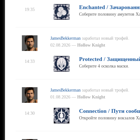
Enchanted / Зачарован
19:35
Соберите половину амулетов Ха
JamesBekkerman
заработал новый трофей.
02.08.2026 —
Hollow Knight
Protected / Защищенны
14:33
Соберите 4 осколка маски.
JamesBekkerman
заработал новый трофей.
01.08.2026 —
Hollow Knight
Connection / Пути сооб
14:30
Откройте половину вокзалов Ха