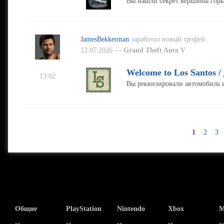
Вы нашли секрет вершины горы
JamesBekkerman
заработал новый трофей.
12.07.2026 —
Grand Theft Auto V
Welcome to Los Santos 
13:02
Вы реквизировали автомобиль и
1
2
3
Общие
PlayStation
Nintendo
Xbox
М