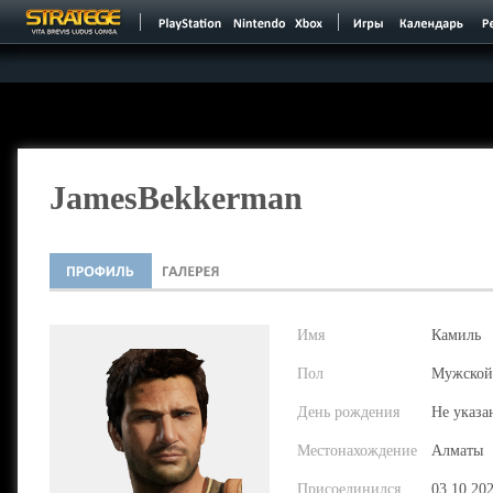
JamesBekkerman
Имя
Камиль
Пол
Мужской
День рождения
Не указа
Местонахождение
Алматы
Присоединился
03.10.20