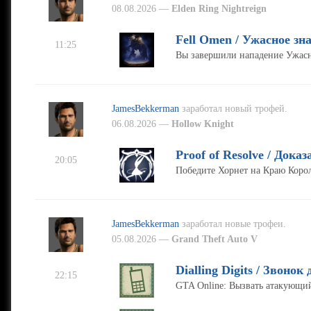
08.08.2026 —
Elden Ring Nightreign
Fell Omen / Ужасное зн
11:25
Вы завершили нападение Ужасн
JamesBekkerman
заработал новый трофей.
06.08.2026 —
Hollow Knight
Proof of Resolve / Док
20:05
Победите Хорнет на Краю Корол
JamesBekkerman
заработал новые трофеи.
05.08.2026 —
Grand Theft Auto V
Dialling Digits / Звонок 
22:15
GTA Online: Вызвать атакующий