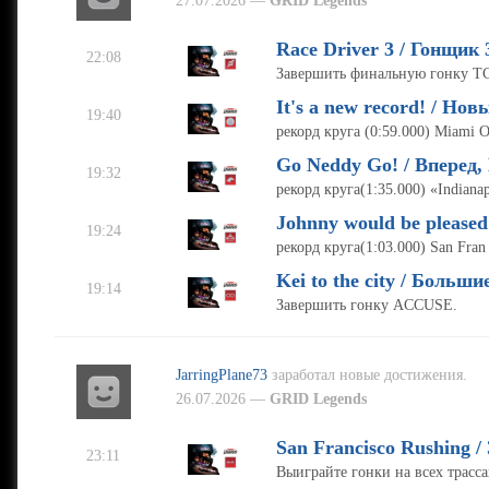
27.07.2026 —
GRID Legends
Race Driver 3 / Гонщик 
22:08
Завершить финальную гонку TC
It's a new record! / Нов
19:40
рекорд круга (0:59.000) Miami O
Go Neddy Go! / Вперед,
19:32
рекорд круга(1:35.000) «Indiana
Johnny would be please
19:24
рекорд круга(1:03.000) San Fran
Kei to the city / Больши
19:14
Завершить гонку ACCUSE.
JarringPlane73
заработал новые достижения.
26.07.2026 —
GRID Legends
San Francisco Rushing 
23:11
Выиграйте гонки на всех трасс