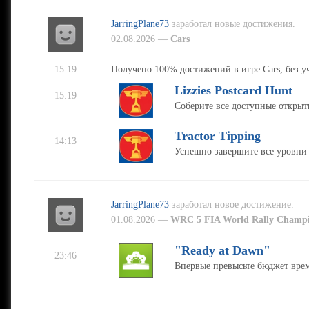
JarringPlane73
заработал новые достижения.
02.08.2026 —
Cars
15:19
Получено 100% достижений в игре Cars, без у
Lizzies Postcard Hunt
15:19
Соберите все доступные открытк
Tractor Tipping
14:13
Успешно завершите все уровни 
JarringPlane73
заработал новое достижение.
01.08.2026 —
WRC 5 FIA World Rally Champi
"Ready at Dawn"
23:46
Впервые превысьте бюджет вре