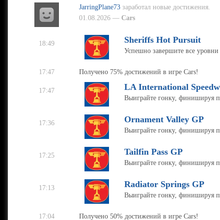
JarringPlane73
заработал новые достижения.
01.08.2026 —
Cars
Sheriffs Hot Pursuit
18:49
Успешно завершите все уровни S
17:47
Получено 75% достижений в игре Cars!
LA International Speed
17:47
Выиграйте гонку, финишируя 
Ornament Valley GP
17:36
Выиграйте гонку, финишируя 
Tailfin Pass GP
17:25
Выиграйте гонку, финишируя 
Radiator Springs GP
17:13
Выиграйте гонку, финишируя 
17:04
Получено 50% достижений в игре Cars!