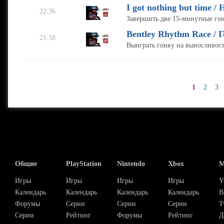
I got nothing but time 
22:36
Завершить две 15-минутные гон
Bentley Rhythm Race / Г
21:58
Выиграть гонку на выносливость
1
2
3
Общие
PlayStation
Nintendo
Xbox
М
Игры
Игры
Игры
Игры
Y
Календарь
Календарь
Календарь
Календарь
В
Форумы
Серии
Серии
Серии
T
Серии
Рейтинг
Форумы
Рейтинг
Д