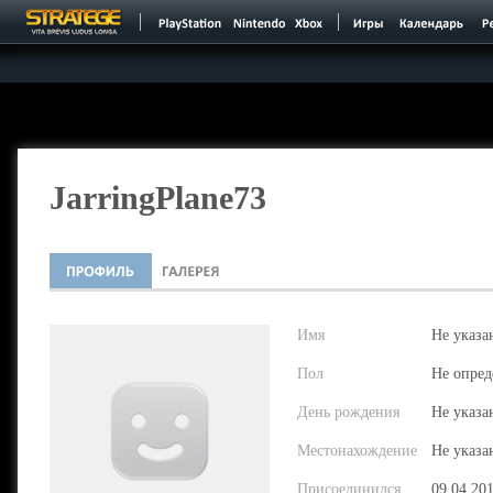
JarringPlane73
Имя
Не указа
Пол
Не опред
День рождения
Не указа
Местонахождение
Не указа
Присоединился
09.04.20