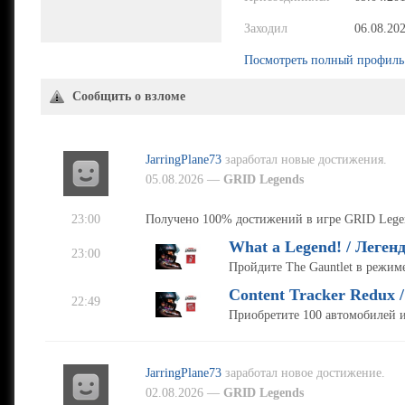
Заходил
06.08.20
Посмотреть полный профиль
Сообщить о взломе
JarringPlane73
заработал новые достижения.
05.08.2026 —
GRID Legends
23:00
Получено 100% достижений в игре GRID Legen
What a Legend! / Леген
23:00
Пройдите The Gauntlet в режиме
Content Tracker Redux 
22:49
Приобретите 100 автомобилей и
JarringPlane73
заработал новое достижение.
02.08.2026 —
GRID Legends