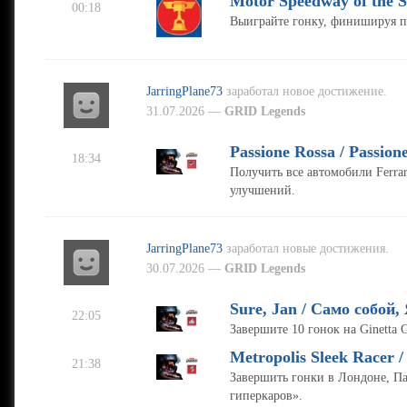
Motor Speedway of the 
00:18
Выиграйте гонку, финишируя 
JarringPlane73
заработал новое достижение.
31.07.2026 —
GRID Legends
Passione Rossa / Passion
18:34
Получить все автомобили Ferrar
улучшений.
JarringPlane73
заработал новые достижения.
30.07.2026 —
GRID Legends
Sure, Jan / Само собой,
22:05
Завершите 10 гонок на Ginetta 
Metropolis Sleek Racer
21:38
Завершить гонки в Лондоне, Па
гиперкаров».