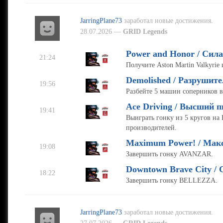
JarringPlane73
заработал новые достижения.
28.07.2026 —
GRID Legends
Power and Honor / Сила
21:24
Получите Aston Martin Valkyrie 
Demolished / Разрушите
19:56
Разбейте 5 машин соперников в 
Ace Driving / Высший 
19:41
Выиграть гонку из 5 кругов на
производителей.
Maximum Power! / Мак
19:08
Завершить гонку AVANZAR.
Downtown Brave City / 
18:22
Завершить гонку BELLEZZA.
JarringPlane73
заработал новые достижения.