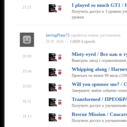
I played so much GT1 /
21:21
Получить доступ к 3 уровню у
уровня.
JarringPlane73
заработал новые достижения.
29.07.2026 —
GRID Legends
Misty-eyed / Все как в 
20:09
Выиграть заезд с ограничением
Whipping along / Нагне
19:44
Проехать не менее 99 миль (159 к
Will you sponsor me? /
19:03
Завершите любое событие спонсо
Transformed / ПРЕОБ
18:31
Получите доступ к улучшениям 3
Rescue Mission / Спаса
18:13
Получите доступ к улучшениям 