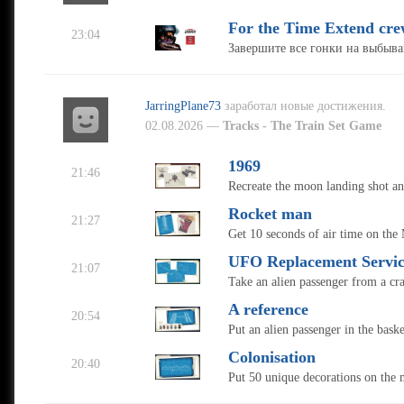
For the Time Extend cr
23:04
Завершите все гонки на выбыва
JarringPlane73
заработал новые достижения.
02.08.2026 —
Tracks - The Train Set Game
1969
21:46
Recreate the moon landing shot an
Rocket man
21:27
Get 10 seconds of air time on the
UFO Replacement Servic
21:07
Take an alien passenger from a cr
A reference
20:54
Put an alien passenger in the baske
Colonisation
20:40
Put 50 unique decorations on the