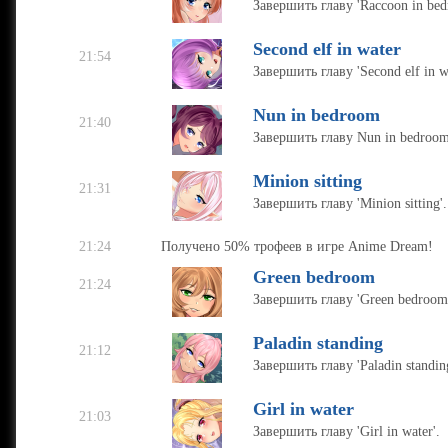
Завершить главу 'Raccoon in bed
Second elf in water
21:54
Завершить главу 'Second elf in wa
Nun in bedroom
21:40
Завершить главу Nun in bedroom
Minion sitting
21:31
Завершить главу 'Minion sitting'.
21:24
Получено 50% трофеев в игре Anime Dream!
Green bedroom
21:24
Завершить главу 'Green bedroom
Paladin standing
21:12
Завершить главу 'Paladin standing
Girl in water
21:03
Завершить главу 'Girl in water'.