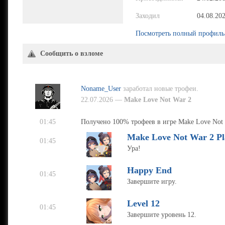
Заходил
04.08.20
Посмотреть полный профиль
Сообщить о взломе
Noname_User
заработал новые трофеи.
22.07.2026 —
Make Love Not War 2
01:45
Получено 100% трофеев в игре Make Love Not 
Make Love Not War 2 P
01:45
Ура!
Happy End
01:45
Завершите игру.
Level 12
01:45
Завершите уровень 12.