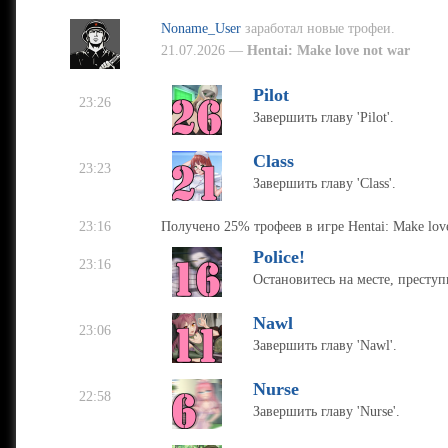
Noname_User
заработал новые трофеи.
21.07.2026 —
Hentai: Make love not war
Pilot
23:26
Завершить главу 'Pilot'.
Class
23:23
Завершить главу 'Class'.
23:16
Получено 25% трофеев в игре Hentai: Make love
Police!
23:16
Остановитесь на месте, преступн
Nawl
23:06
Завершить главу 'Nawl'.
Nurse
22:58
Завершить главу 'Nurse'.