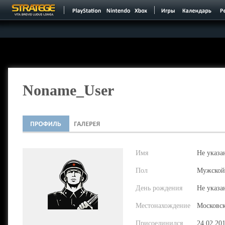
Noname_User
Имя
Не указа
Пол
Мужской
День рождения
Не указа
Местонахождение
Московска
Присоединился
24.02.20