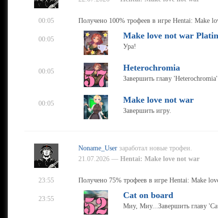
00:05
Получено 100% трофеев в игре Hentai: Make lov
Make love not war Plat
00:05
Ура!
Heterochromia
00:05
Завершить главу 'Heterochromia'
Make love not war
00:05
Завершить игру.
Noname_User
заработал новые трофеи.
21.07.2026 —
Hentai: Make love not war
23:55
Получено 75% трофеев в игре Hentai: Make love
Cat on board
23:55
Миу, Миу...Завершить главу 'Cat